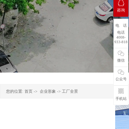
咨询
电 话
电话
4008-
933-818
微信
公众号
您的位置:
首页
->
企业形象
-> 工厂全景
手机站