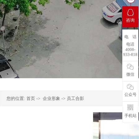
咨询
电 话
电话
4008-
933-818
微信
公众号
您的位置:
首页
->
企业形象
-> 员工合影
手机站